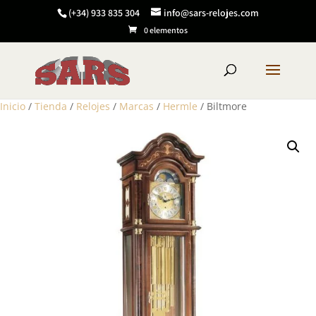
(+34) 933 835 304
info@sars-relojes.com
0 elementos
Inicio
/
Tienda
/
Relojes
/
Marcas
/
Hermle
/ Biltmore