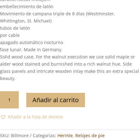
embellecimiento de latón
Movimiento de campana triple de 8 días (Westminster,
Whittington, St. Michael)
tubos de latón
por cable
apagado automático nocturno
fase lunar. Made in Germany.
Solid wood case. For the walnut execution we use solid maple or
alder wood stained and burnished into a rich walnut hue. Side
glass panels and intricate wooden inlay make this an extra special
beauty.
Biltmore
Añadir al carrito
cantidad
Añadir a la lista de deseos
SKU:
Biltmore
Categorías:
Hermle
,
Relojes de pie