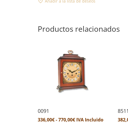
Añadir a la lista de deseos
Productos relacionados
0091
851
Rango
336,00
€
-
770,00
€
IVA Incluido
382,
de