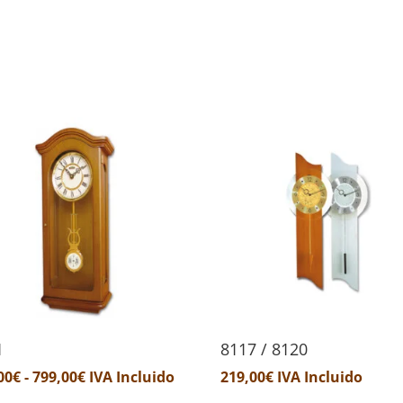
1
8117 / 8120
Rango
00
€
-
799,00
€
IVA Incluido
219,00
€
IVA Incluido
de