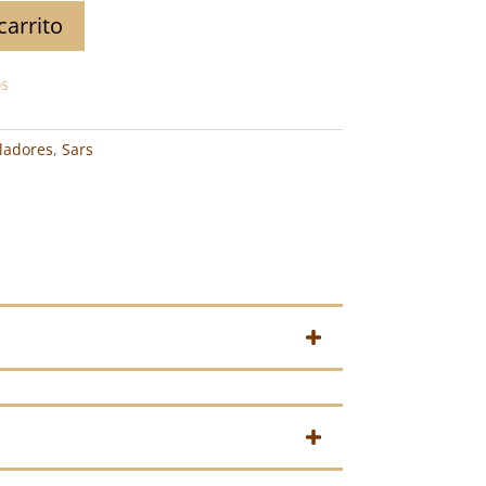
carrito
os
ladores
,
Sars