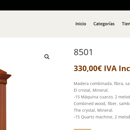
Inicio
Categorías
Tie
8501
330,00
€
IVA In
Madera combinada, fibra, sa
El cristal, Mineral.
-15 Máquina cuarzo, 2 melod
Combined wood, fiber, samb
The crystal, Mineral.
-15 Quartz machine, 2 melod