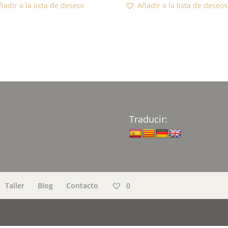
ñadir a la lista de deseos
Añadir a la lista de deseos
precios:
desde
382,00€
hasta
799,00€
Traducir:
Taller
Blog
Contacto
0