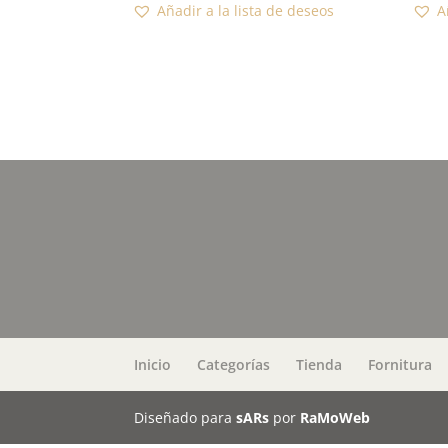
Añadir a la lista de deseos
A
precios:
desde
336,00€
hasta
770,00€
Inicio
Categorías
Tienda
Fornitura
Diseñado para
sARs
por
RaMoWeb