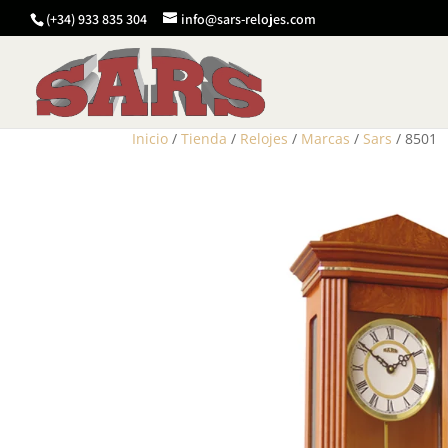
(+34) 933 835 304
info@sars-relojes.com
Inicio
/
Tienda
/
Relojes
/
Marcas
/
Sars
/ 8501