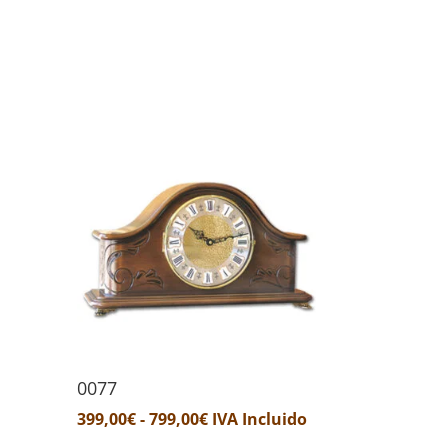
0077
Rango
399,00
€
-
799,00
€
IVA Incluido
de