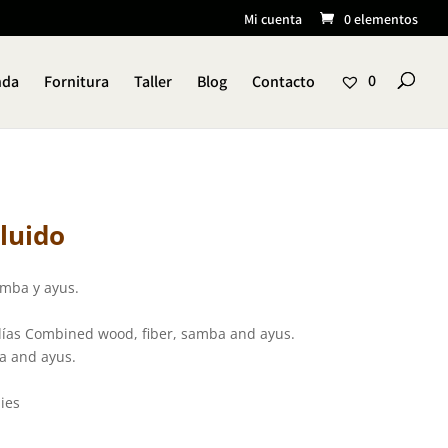
Mi cuenta
0 elementos
nda
Fornitura
Taller
Blog
Contacto
0
cluido
mba y ayus.
ías Combined wood, fiber, samba and ayus.
a and ayus.
ies