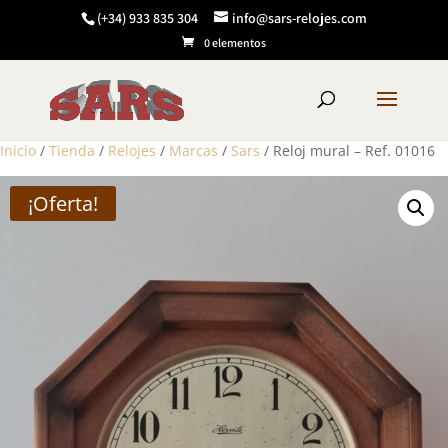
(+34) 933 835 304
info@sars-relojes.com
0 elementos
Inicio
/
Tienda
/
Relojes
/
Marcas
/
Sars
/ Reloj mural – Ref. 01016
¡Oferta!