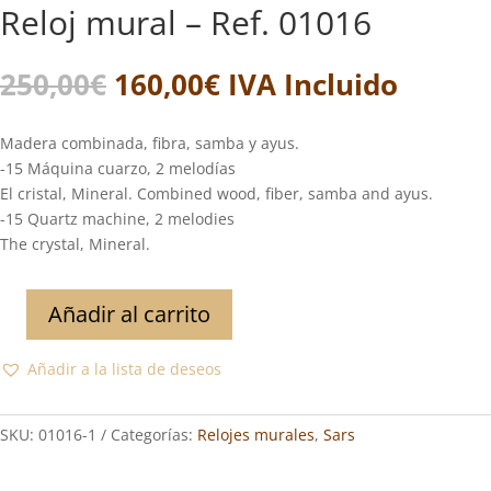
Reloj mural – Ref. 01016
El
El
250,00
€
160,00
€
IVA Incluido
precio
precio
original
actual
Madera combinada, fibra, samba y ayus.
era:
es:
-15 Máquina cuarzo, 2 melodías
250,00€.
160,00€.
El cristal, Mineral. Combined wood, fiber, samba and ayus.
-15 Quartz machine, 2 melodies
The crystal, Mineral.
Añadir al carrito
Reloj
mural
Añadir a la lista de deseos
-
Ref.
01016
SKU:
01016-1
Categorías:
Relojes murales
,
Sars
cantidad