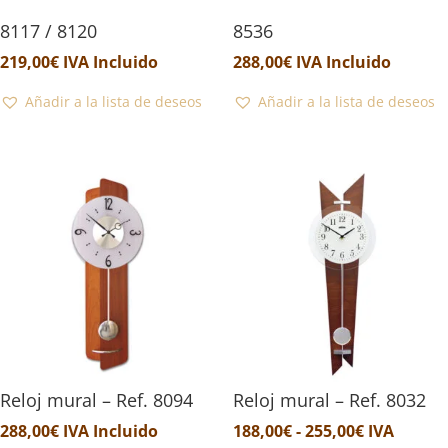
8117 / 8120
8536
219,00
€
IVA Incluido
288,00
€
IVA Incluido
Añadir a la lista de deseos
Añadir a la lista de deseos
Reloj mural – Ref. 8094
Reloj mural – Ref. 8032
Rango
288,00
€
IVA Incluido
188,00
€
-
255,00
€
IVA